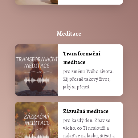
Meditace
Transformační
meditace
pro změnu Tvého života.
Žij přesně takový život,
jaký si přeješ.
Zázračná meditace
pro každý den. Zbav se
všeho, co Ti neslouží a
nalaď se na lásku, štěstí a