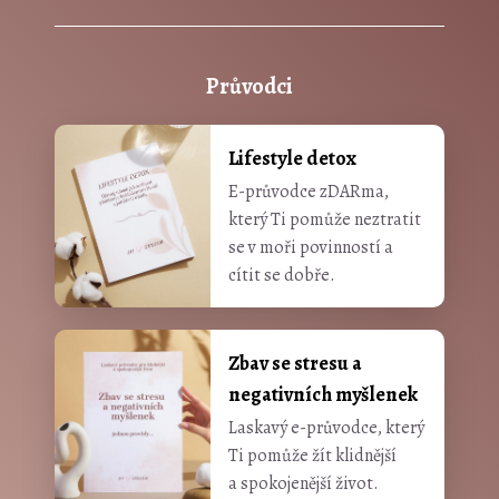
Průvodci
Lifestyle detox
E-průvodce zDARma,
který Ti pomůže neztratit
se v moři povinností a
cítit se dobře.
Zbav se stresu a
negativních myšlenek
Laskavý e-průvodce, který
Ti pomůže žít klidnější
a spokojenější život.